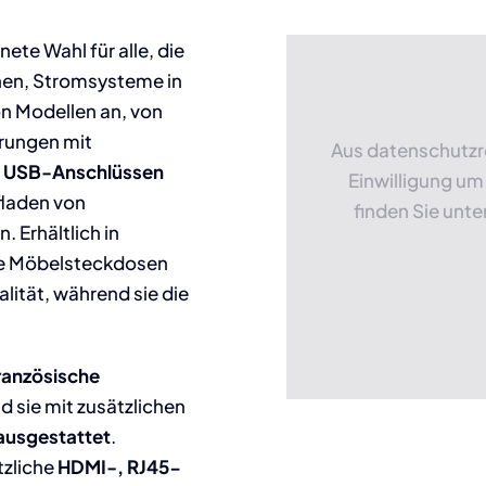
te Wahl für alle, die
chen, Stromsysteme in
von Modellen an, von
rungen mit
Aus datenschutzr
t USB-Anschlüssen
Einwilligung um
ufladen von
finden Sie unte
 Erhältlich in
re Möbelsteckdosen
alität, während sie die
ranzösische
 sie mit zusätzlichen
ausgestattet
.
tzliche
HDMI-, RJ45-