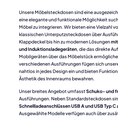
Unsere Möbelsteckdosen sind eine ausgezeichne
eine elegante und funktionale Möglichkeit su
Möbel zu integrieren. Wir bieten eine Vielzahl 
klassischen Unterputzsteckdosen über Ausfüh
Klappdeckel bis hin zu modernen Lösungen
mi
und Induktionsladegeräten
, die das direkte A
Mobilgeräten über das Möbelstück ermöglichen.
verschiedenen Ausführungen fügen sich unse
nahtlos in jedes Design ein und bieten Funktion
Ästhetik des Innenraums bewahren.
Unser breites Angebot umfasst
Schuko- und f
Ausführungen. Neben Standardsteckdosen sind
Schnellladeanschlüssen USB A und USB Typ C 
Ausgewählte Modelle verfügen auch über zusä