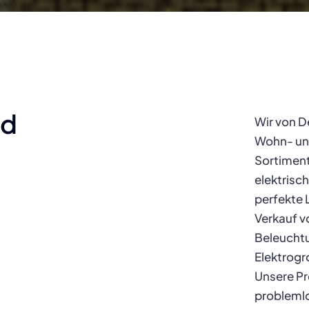
nd
Wir von D
Wohn- un
Sortiment
elektrisc
perfekte 
Verkauf v
Beleucht
Elektrogr
Unsere Pr
problemlo