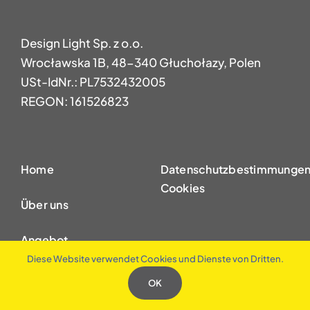
Design Light Sp. z o.o.
Wrocławska 1B, 48-340 Głuchołazy, Polen
USt-IdNr.: PL7532432005
REGON: 161526823
Home
Datenschutzbestimmungen
Cookies
Über uns
Angebot
Diese Website verwendet Cookies und Dienste von Dritten.
B2B
OK