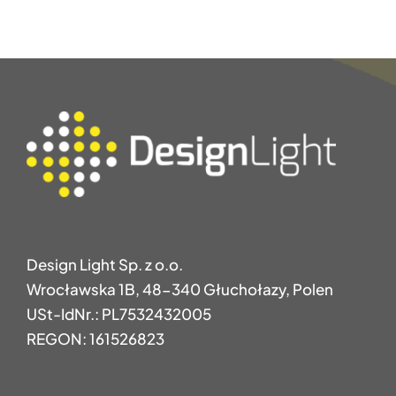
Design Light Sp. z o.o.
Wrocławska 1B, 48-340 Głuchołazy, Polen
USt-IdNr.: PL7532432005
REGON: 161526823