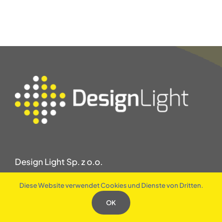
Design Light Sp. z o.o.
Wrocławska 1B, 48-340 Głuchołazy, Polen
Diese Website verwendet Cookies und Dienste von Dritten.
USt-IdNr.: PL7532432005
REGON: 161526823
OK