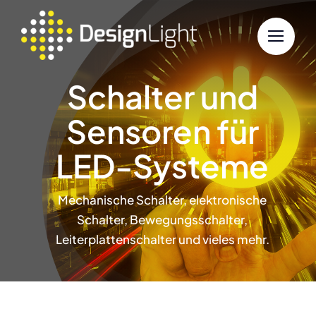
Zum
Inhalt
springen
Schalter und
Sensoren für
LED-Systeme
Mechanische Schalter, elektronische
Schalter, Bewegungsschalter,
Leiterplattenschalter und vieles mehr.